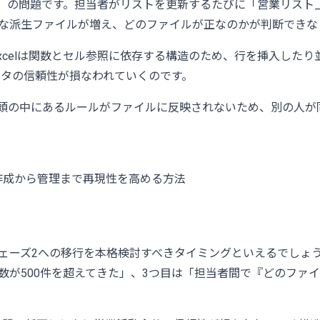
」の問題です。担当者がリストを更新するたびに「営業リスト_最新.
x」のような派生ファイルが増え、どのファイルが正なのかが判断で
xcelは関数とセル参照に依存する構造のため、行を挿入した
ータの信頼性が損なわれていくのです。
の頭の中にあるルールがファイルに反映されないため、別の人が
作成から管理まで再現性を高める方法
ェーズ2への移行を本格検討すべきタイミングといえるでしょ
数が500件を超えてきた」、3つ目は「担当者間で『どのファ