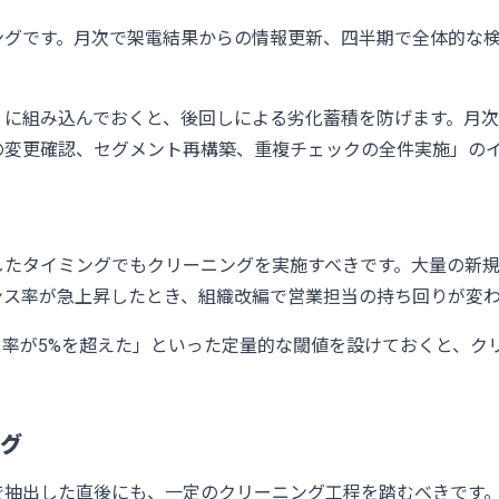
ングです。月次で架電結果からの情報更新、四半期で全体的な
」に組み込んでおくと、後回しによる劣化蓄積を防げます。月
の変更確認、セグメント再構築、重複チェックの全件実施」の
したタイミングでもクリーニングを実施すべきです。大量の新
ンス率が急上昇したとき、組織改編で営業担当の持ち回りが変
ス率が5%を超えた」といった定量的な閾値を設けておくと、ク
グ
で抽出した直後にも、一定のクリーニング工程を踏むべきです