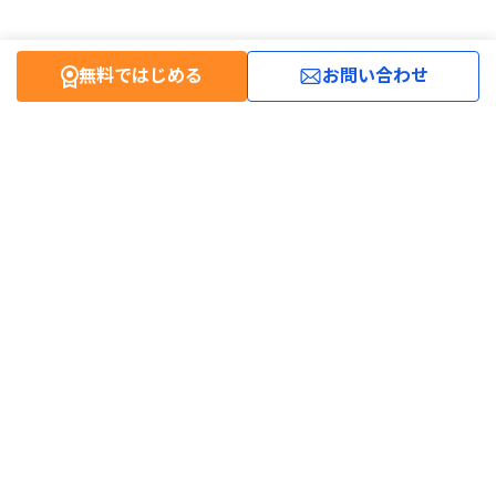
無料ではじめる
お問い合わせ
便
利
な
代
行
サ
ー