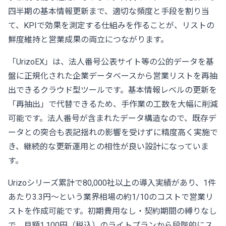
四半期の基本情報更新まで、適切な頻度と手段を割り当
て、KPIで効果を測定する仕組みを作ることが、リストの
鮮度維持と営業成果の両立につながります。
「
UrizoEX
」は、法人番号公表サイト等の公的データを基
盤に正規化された企業データベースから営業リストを再抽
出できるクラウド型ツールです。基本情報レベルの更新を
「再抽出」で代替できるため、手作業の工数を大幅に削減
可能です。法人番号が含まれたデータ構造なので、既存デ
ータとの突合も表記揺れの影響を受けずに精度高く実施で
き、継続的な更新運用との相性が良い設計になっていま
す。
Urizoシリーズ累計で80,000社以上の導入実績があり、1件
あたり3.3円〜という業界相場の約1/10のコストで営業リ
ストを作成可能です。初期費用なし・契約期間の縛りなし
で、月額1,100円（税込）のライトプランから段階的にス